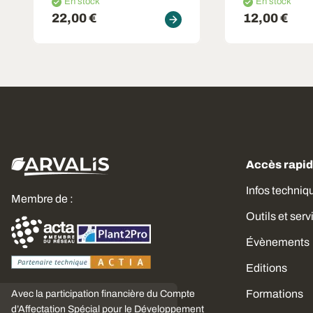
En stock
En stock
22,00 €
12,00 €
Accès rapi
Infos techniq
Membre de :
Outils et serv
Évènements
Editions
Formations
Avec la participation financière du Compte
Choisissez
d’Affectation Spécial pour le Développement