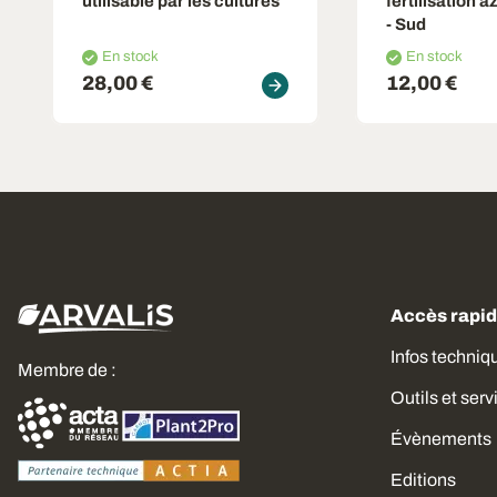
utilisable par les cultures
fertilisation a
- Sud
En stock
En stock
28,00 €
12,00 €
Accès rapi
Infos techniq
Membre de :
Outils et serv
Évènements
Editions