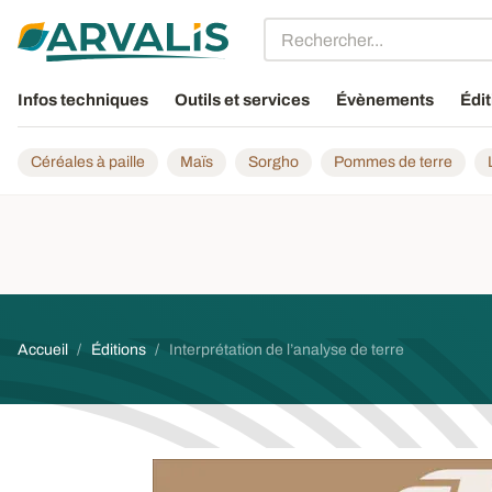
Aller au contenu principal
Infos techniques
Outils et services
Évènements
Édit
Céréales à paille
Maïs
Sorgho
Pommes de terre
Fil d'Ariane
Accueil
Éditions
Interprétation de l’analyse de terre