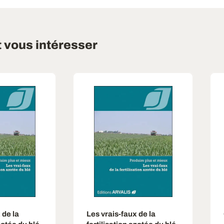
t vous intéresser
 de la
Les vrais-faux de la