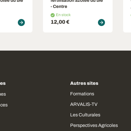
zotée du blé
fertilisation azotée du blé
- Centre
En stock
12,00 €
des
Autres sites
Formations
ues
ARVALIS-TV
ices
Les Culturales
Perspectives Agricoles