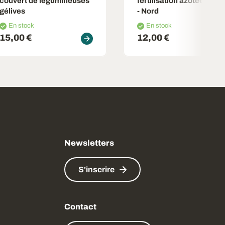
couvert de légumineuses
fertilisation azotée du bl
gélives
- Nord
En stock
En stock
15,00 €
12,00 €
Newsletters
S'inscrire
Contact