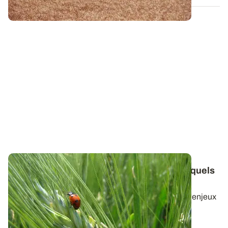
Biodiversité agricole
: quelles bêtes pour quels
services
?
La biodiversité s’est récemment imposée parmi les enjeux
agricoles, à la manière du...
25 AVR. 2024