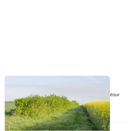
2024, top départ du 50
000
km haies
L’année 2023 a été agitée par diverses actualités autour
des haies, un sujet qui se...
26 JUILL. 2024