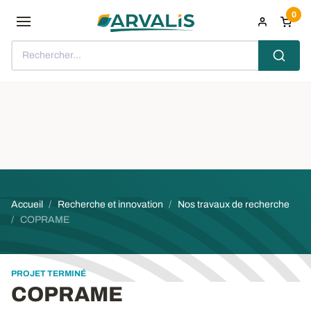
Aller au contenu principal
0
Rechercher...
Fil d'Ariane
Accueil
Recherche et innovation
Nos travaux de recherche
COPRAME
PROJET TERMINÉ
COPRAME