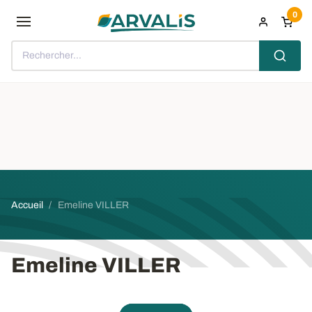
Aller au contenu principal
0
Rechercher...
Fil d'Ariane
Accueil
Emeline VILLER
Emeline VILLER