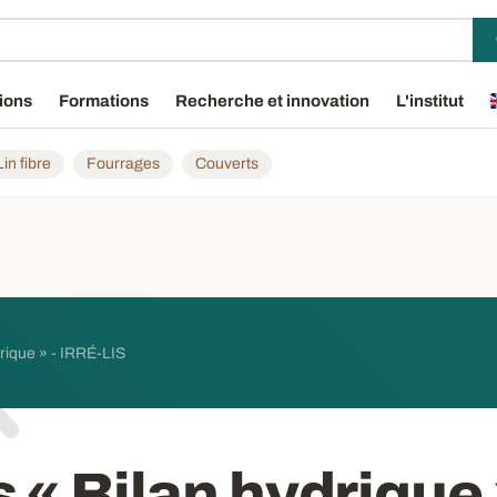
ions
Formations
Recherche et innovation
L'institut
Lin fibre
Fourrages
Couverts
rique » - IRRÉ-LIS
« Bilan hydrique 