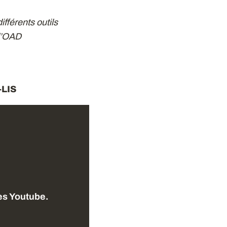
ifférents outils
 d’OAD
-LIS
ies Youtube.