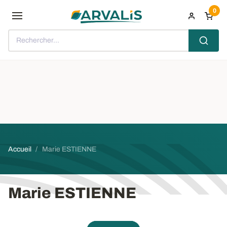
Aller au contenu principal
0
Rechercher...
Fil d'Ariane
Accueil
Marie ESTIENNE
Marie ESTIENNE