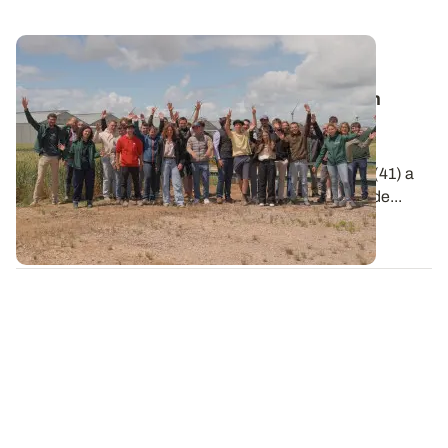
Vie de l’Institut
🎬 Clap de Champs 2026 : une belle édition
placée sous le signe de l'innovation !
Le 2 juin dernier, la station de recherche et
d'expérimentation ARVALIS d'Ouzouer-le-Marché (41) a
accueilli la remise des prix de la 6e édition de Clap de...
09 JUIN 2026