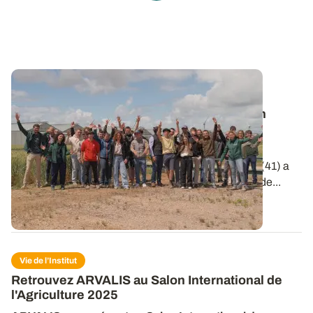
Vie de l’Institut
🎬 Clap de Champs 2026 : une belle édition
placée sous le signe de l'innovation !
Le 2 juin dernier, la station de recherche et
d'expérimentation ARVALIS d'Ouzouer-le-Marché (41) a
accueilli la remise des prix de la 6e édition de Clap de...
09 JUIN 2026
Vie de l’Institut
Retrouvez ARVALIS au Salon International de
l'Agriculture 2025