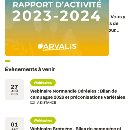
Rapport d’activité 2023-2024
Le nouveau rapport d’activité d’ARVALIS a paru ! Vous y
trouverez un panorama des travaux et des projets de
l’institut pour la période 2023-2024. 36 pages pour...
06 DÉC. 2024
Évènements à venir
Webinaires
27
Webinaire Normandie Céréales : Bilan de
AOÛ
2026
campagne 2026 et préconisations variétales
A DISTANCE
Webinaires
01
Webinaire Bretagne - Bilan de campagne et
SEP