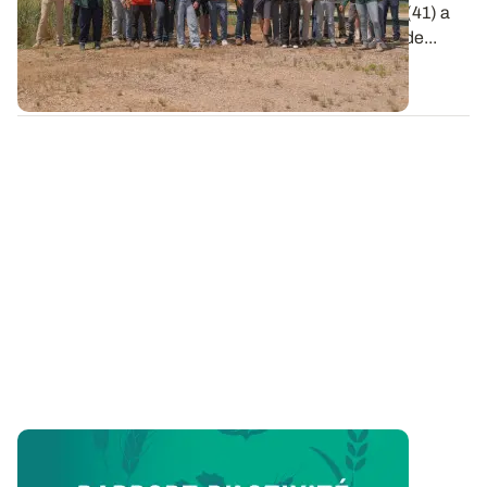
d'expérimentation ARVALIS d'Ouzouer-le-Marché (41) a
accueilli la remise des prix de la 6e édition de Clap de...
09 JUIN 2026
Vie de l’Institut