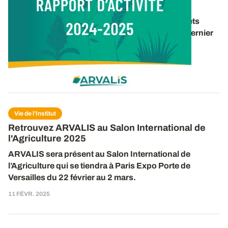
Rapport d’activité 2024-2025
Retrouvez un panorama des travaux et des projets
d’ARVALIS pour la période 2024-2025 dans le dernier
rapport d’activité de l’institut. 40 pages pour
découvrir
...
16 DÉC. 2025
Vie de l’Institut
Retrouvez ARVALIS au Salon International de
l'Agriculture 2025
ARVALIS sera présent
au
Salon International de
l’Agriculture qui se tiendra à Paris Expo Porte de
Versailles du 2
2
février au
2
mars.
11 FÉVR. 2025