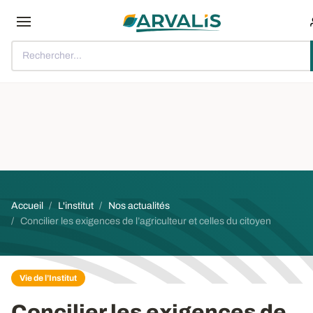
Aller au contenu principal
Rechercher...
Fil d'Ariane
Accueil
L'institut
Nos actualités
Concilier les exigences de l’agriculteur et celles du citoyen
Vie de l’Institut
Concilier les exigences de