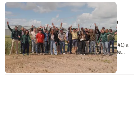
Vie de l’Institut
🎬 Clap de Champs 2026 : une belle édition
placée sous le signe de l'innovation !
Le 2 juin dernier, la station de recherche et
d'expérimentation ARVALIS d'Ouzouer-le-Marché (41) a
accueilli la remise des prix de la 6e édition de Clap de...
09 JUIN 2026