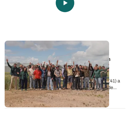
Vie de l’Institut
🎬 Clap de Champs 2026 : une belle édition
placée sous le signe de l'innovation !
Le 2 juin dernier, la station de recherche et
d'expérimentation ARVALIS d'Ouzouer-le-Marché (41) a
accueilli la remise des prix de la 6e édition de Clap de...
09 JUIN 2026