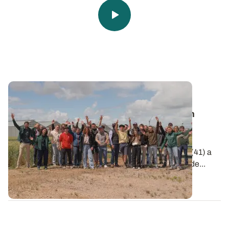
Vie de l’Institut
🎬 Clap de Champs 2026 : une belle édition
placée sous le signe de l'innovation !
Le 2 juin dernier, la station de recherche et
d'expérimentation ARVALIS d'Ouzouer-le-Marché (41) a
accueilli la remise des prix de la 6e édition de Clap de...
09 JUIN 2026