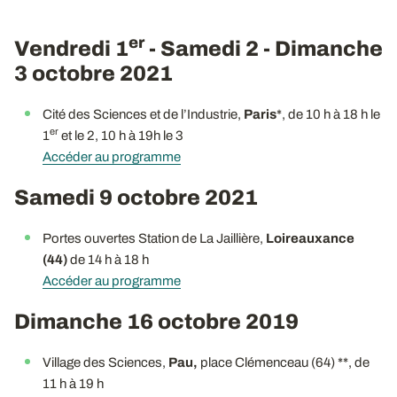
er
Vendredi 1
- Samedi 2 - Dimanche
3 octobre 2021
Cité des Sciences et de l’Industrie,
Paris
*, de 10 h à 18 h le
er
1
et le 2, 10 h à 19h le 3
Accéder au programme
Samedi 9 octobre 2021
Portes ouvertes Station de La Jaillière,
Loireauxance
(44)
de 14 h à 18 h
Accéder au programme
Dimanche 16 octobre 2019
Village des Sciences,
Pau,
place Clémenceau (64) **, de
11 h à 19 h