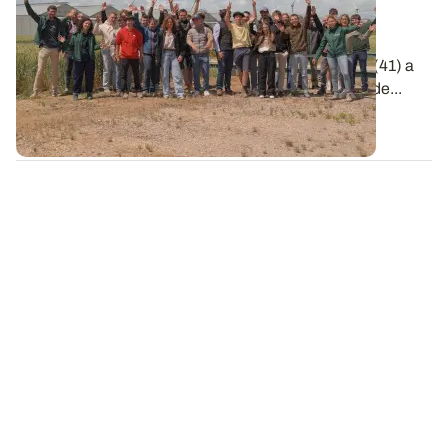
placée sous le signe de l'innovation !
Le 2 juin dernier, la station de recherche et
d'expérimentation ARVALIS d'Ouzouer-le-Marché (41) a
accueilli la remise des prix de la 6e édition de Clap de...
09 JUIN 2026