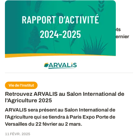
Vie de l’Institut
Rapport d’activité 2024-2025
Retrouvez un panorama des travaux et des projets
d’ARVALIS pour la période 2024-2025 dans le dernier
rapport d’activité de l’institut. 40 pages pour
découvrir
...
16 DÉC. 2025
Vie de l’Institut
Retrouvez ARVALIS au Salon International de
l'Agriculture 2025
ARVALIS sera présent
au
Salon International de
l’Agriculture qui se tiendra à Paris Expo Porte de
Versailles du 2
2
février au
2
mars.
11 FÉVR. 2025