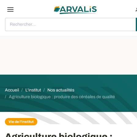
Aller au contenu principal
Rechercher...
Fil d'Ariane
Accueil
L'institut
Nos actualités
Agriculture biologique : produire des céréales de qualité
Vie de l’Institut
Agriculture biologique :