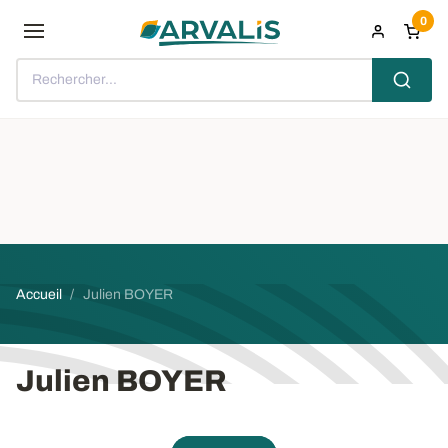
Aller au contenu principal
0
Rechercher...
Fil d'Ariane
Accueil
Julien BOYER
Julien BOYER