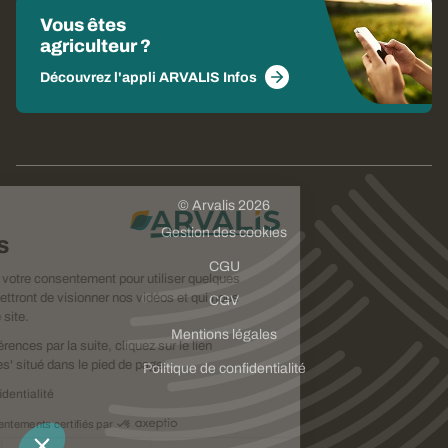
Vous êtes
agriculteur ?
Découvrez l'appli ARVALIS Infos
© Arvalis 2026
Choisissez
Gestion des cookies
vos cookies
CGU
Nous avons besoin de votre consentement pour utiliser quelques
cookies qui vous permettront de visionner nos vidéos et qui nous
CGV
aideront à améliorer ce site.
Mentions légales
Pour modifier vos préférences par la suite, cliquez sur le lien
'Préférences de cookies' situé dans le pied de page.
Politique de confidentialité
Lire la politique de confidentialité
Consentements certifiés par