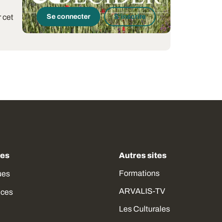
 cet
Se connecter
S'inscrire
des
Autres sites
Formations
ues
ARVALIS-TV
ices
Les Culturales