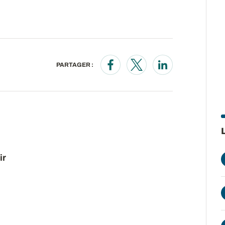
PARTAGER :
Opens in a new window
Opens in a new wind
Opens in a new
ir