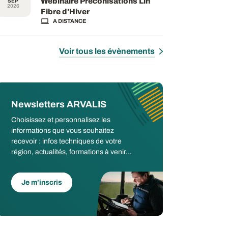
Webinaire Préconisations Lin
SEP
2026
Fibre d'Hiver
A DISTANCE
Voir tous les évènements
Newsletters ARVALIS
Choisissez et personnalisez les
informations que vous souhaitez
recevoir : infos techniques de votre
région, actualités, formations à venir...
Je m'inscris