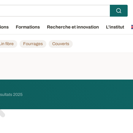
ions
Formations
Recherche et innovation
L'institut
Lin fibre
Fourrages
Couverts
ésultats 2025