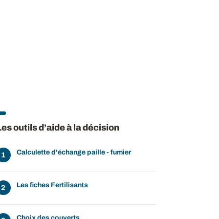
ow
 window
Les outils d’aide à la décision
Calculette d'échange paille - fumier
Les fiches Fertilisants
Choix des couverts