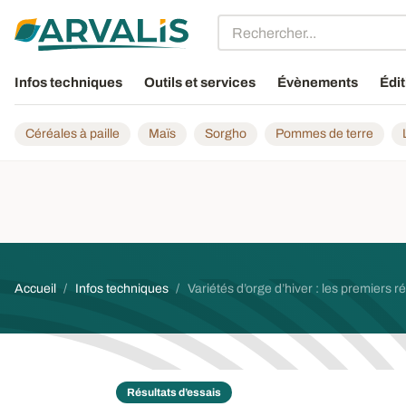
Aller au contenu principal
Infos techniques
Outils et services
Évènements
Édit
Céréales à paille
Maïs
Sorgho
Pommes de terre
Fil d'Ariane
Accueil
Infos techniques
Variétés d’orge d’hiver : les premiers r
Résultats d’essais