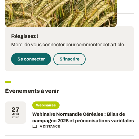
13 FÉVR. 2026
Réagissez !
Merci de vous connecter pour commenter cet article.
Se connecter
S'inscrire
Évènements à venir
Webinaires
27
Webinaire Normandie Céréales : Bilan de
AOÛ
2026
campagne 2026 et préconisations variétales
A DISTANCE