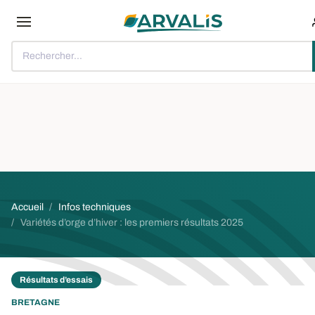
Aller au contenu principal
Rechercher...
Fil d'Ariane
Accueil
Infos techniques
Variétés d’orge d’hiver : les premiers résultats 2025
Résultats d’essais
BRETAGNE