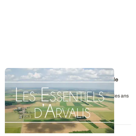
Maladies foliaires des orges d’hiver
: quelle
nuisibilité et quels moyens de lutte ?
Les orges d’hiver et escourgeons surprennent tous les ans
par la rapidité de la montée des...
01 AVR. 2021