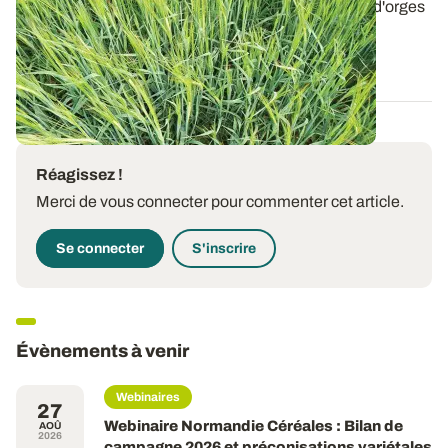
Retrouvez les résultats de rendement des variétés d'orges
de printemps évaluées en 2025...
29 SEPT. 2025
Réagissez !
Merci de vous connecter pour commenter cet article.
Se connecter
S'inscrire
Évènements à venir
Webinaires
27
Webinaire Normandie Céréales : Bilan de
AOÛ
2026
campagne 2026 et préconisations variétales