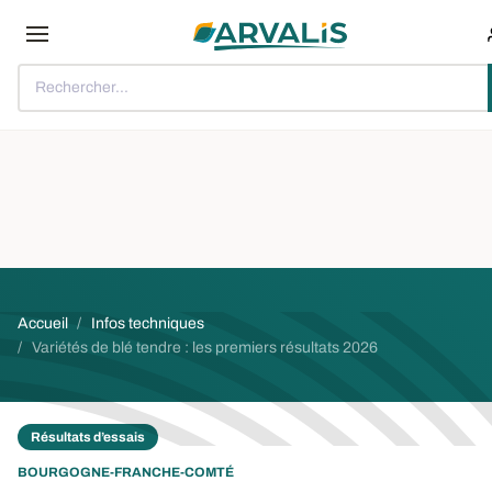
Aller au contenu principal
Rechercher...
Fil d'Ariane
Accueil
Infos techniques
Variétés de blé tendre : les premiers résultats 2026
Résultats d’essais
BOURGOGNE-FRANCHE-COMTÉ