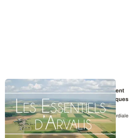
Désherbage des grandes cultures : comment
mettre à profit les caractéristiques biologiques
des adventices
Connaître la flore des parcelles est une étape primordiale
au raisonnement agronomique du...
14 NOV. 2019