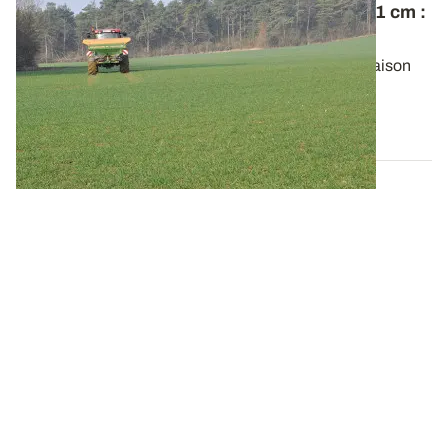
Azote sur blé tendre - Apport au stade épi 1 cm
:
surveiller la reprise de végétation
L'apport au stade épi 1 cm intervient en début montaison
des céréales, c’est-à-dire au...
10 MARS 2016