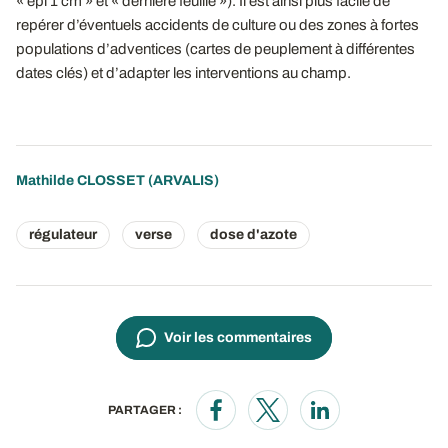
« épi 1 cm » et « dernière feuille »). Il est ainsi plus facile de
repérer d’éventuels accidents de culture ou des zones à fortes
populations d’adventices (cartes de peuplement à différentes
dates clés) et d’adapter les interventions au champ.
Mathilde CLOSSET
(ARVALIS)
régulateur
verse
dose d'azote
Voir les commentaires
PARTAGER :
Opens in a new window
Opens in a new window
Opens in a new wi