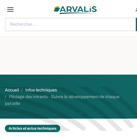
Aller au contenu principal
Rechercher...
Fil d'Ariane
Accueil
Infos techniques
Pilotage des intrants - Suivre le développement de chaque
parcelle
Articles et actus techniques