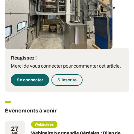
preuves au silo
Face à la forte pression en insectes dans les silos, les
opérateurs sont parfois démunis...
29 OCT. 2025
Réagissez !
Merci de vous connecter pour commenter cet article.
Se connecter
S'inscrire
Évènements à venir
Webinaires
27
Webinaire Normandie Céréales : Bilan de
AOÛ