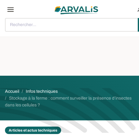
Aller au contenu principal
Rechercher...
Fil d'Ariane
Accueil
Infos techniques
Stockage à la ferme : comment surveiller la présence d’insectes
dans les cellules ?
Articles et actus techniques