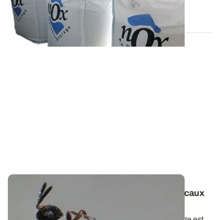
05 NOV. 2020
Stockage des grains - Désinsectiser les locaux
par lâchers de guêpes parasitoïdes ?
La lutte biologique pour traiter les locaux de stockage est