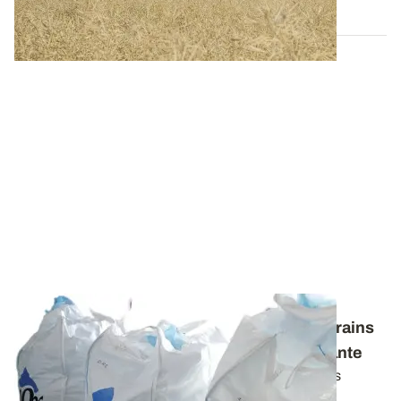
27 MARS 2025
Lutte contre les insectes - Stockage des grains
en big bags Nox, une alternative intéressante
Pour protéger les grains stockés des ravageurs sans
recourir à des traitements...