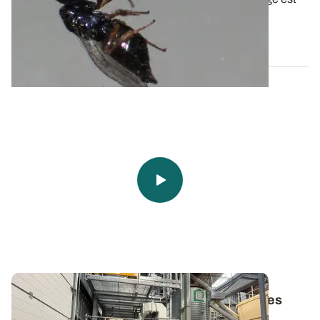
une méthode au potentiel avéré...
03 JUIN 2021
La désinsectisation par micro-ondes fait ses