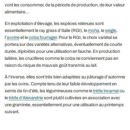
vont les consommer, de la période de production, de leur valeur
alimentaire…
En exploitation d’élevage, les espèces retenues sont
essentiellement le ray grass d’Italie (RGI), le
moha
, le
seigle
,
l’
avoine
et le
colza fourrager
. Pour le RGI, le choix variétal se
portera sur des variétés alternatives, éventuellement de courte
durée, diploïdes pour une utilisation en fauche. En production
laitière, les crucifères comme le colza ne conviennent pas en
raison du risque de mauvais goût transmis au lait.
À l’inverse, elles sont très bien adaptées au pâturage d’automne
par les ovins. Compte tenu de leur faible développement en
semis de ﬁn d’été, les légumineuses comme le
trèﬂe incarnat
ou
le
trèﬂe d’Alexandrie
sont plutôt cultivées en association avec
une graminée, essentiellement pour une utilisation au printemps
suivant.