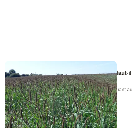
Moissons précoces et stocks fourragers : faut-il
en profiter pour cultiver une dérobée ?
La sécheresse se prolonge et l’inquiétude grandit quant au
potentiel de récolte espéré...
09 JUILL. 2026