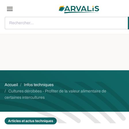
Aller au contenu principal
Rechercher...
Fil d'Ariane
Accueil
Infos techniques
Cultures dérobées - Profiter de la valeur alimentaire de
certaines intercultures
Articles et actus techniques