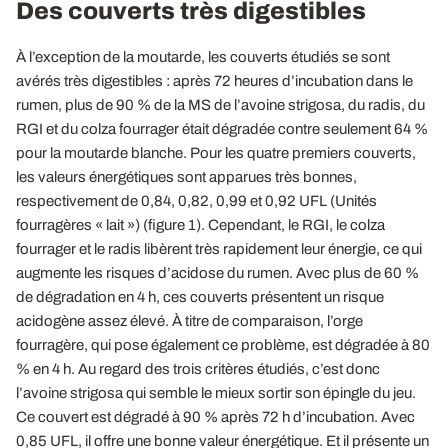
Des couverts très digestibles
À l’exception de la moutarde, les couverts étudiés se sont
avérés très digestibles : après 72 heures d’incubation dans le
rumen, plus de 90 % de la MS de l’avoine strigosa, du radis, du
RGI et du colza fourrager était dégradée contre seulement 64 %
pour la moutarde blanche. Pour les quatre premiers couverts,
les valeurs énergétiques sont apparues très bonnes,
respectivement de 0,84, 0,82, 0,99 et 0,92 UFL (Unités
fourragères « lait ») (figure 1). Cependant, le RGI, le colza
fourrager et le radis libèrent très rapidement leur énergie, ce qui
augmente les risques d’acidose du rumen. Avec plus de 60 %
de dégradation en 4 h, ces couverts présentent un risque
acidogène assez élevé. À titre de comparaison, l’orge
fourragère, qui pose également ce problème, est dégradée à 80
% en 4 h. Au regard des trois critères étudiés, c’est donc
l’avoine strigosa qui semble le mieux sortir son épingle du jeu.
Ce couvert est dégradé à 90 % après 72 h d’incubation. Avec
0,85 UFL, il offre une bonne valeur énergétique. Et il présente un