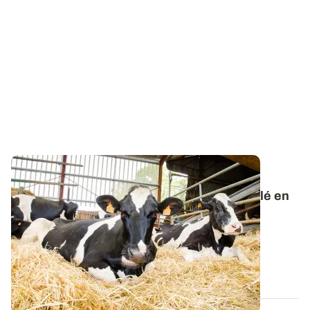
DÉFICIT FOURRAGER
Comment limiter l'utilisation de paille de blé en
litière ?
Les deux épisodes caniculaires ont contraint à
l’affouragement avant le début de l’été et...
02 JUILL. 2026