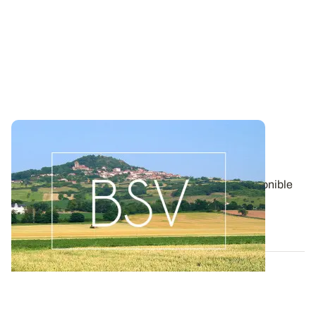
Bulletin de santé du Végétal - Auvergne :
Grandes cultures
Aujourd'hui, le BSV Grandes cultures n°26 est disponible
pour la zone AUVERGNE.
05 AOÛT 2026