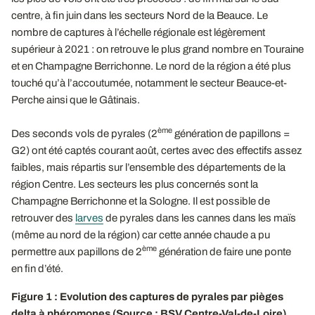
centre, à fin juin dans les secteurs Nord de la Beauce. Le
nombre de captures à l’échelle régionale est légèrement
supérieur à 2021 : on retrouve le plus grand nombre en Touraine
et en Champagne Berrichonne. Le nord de la région a été plus
touché qu’à l’accoutumée, notamment le secteur Beauce-et-
Perche ainsi que le Gâtinais.
ème
Des seconds vols de pyrales (2
génération de papillons =
G2) ont été captés courant août, certes avec des effectifs assez
faibles, mais répartis sur l’ensemble des départements de la
région Centre. Les secteurs les plus concernés sont la
Champagne Berrichonne et la Sologne. Il est possible de
retrouver des
larves
de pyrales dans les cannes dans les maïs
(même au nord de la région) car cette année chaude a pu
ème
permettre aux papillons de 2
génération de faire une ponte
en fin d’été.
Figure 1 : Evolution des captures de pyrales par pièges
delta à phéromones (Source : BSV Centre-Val-de-Loire)