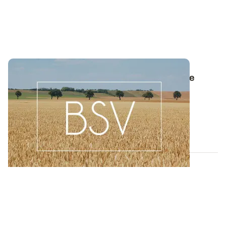
Bulletin de santé du Végétal - Centre-Val de
Loire : Pommes de terre / Maïs
Les BSV Pommes de terre n°17 et Maïs n°12 sont
disponibles pour la région CENTRE-VAL DE...
21 JUILL. 2026