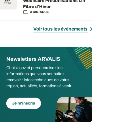
Webinaire Préconisations Lin
SEP
2026
Fibre d'Hiver
A DISTANCE
Voir tous les évènements
Newsletters ARVALIS
Choisissez et personnalisez les
informations que vous souhaitez
recevoir : infos techniques de votre
région, actualités, formations à venir...
Je m'inscris