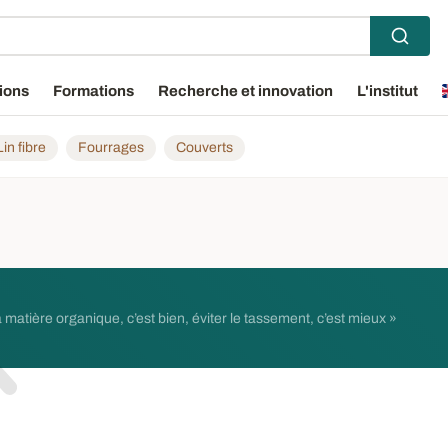
ions
Formations
Recherche et innovation
L'institut
Lin fibre
Fourrages
Couverts
matière organique, c’est bien, éviter le tassement, c’est mieux »