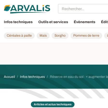
Aller au contenu principal
Infos techniques
Outils et services
Évènements
Édit
Céréales à paille
Maïs
Sorgho
Pommes de terre
Fil d'Ariane
Accueil
Infos techniques
Réserve en eau du sol : « augmenter la 
Articles et actus techniques