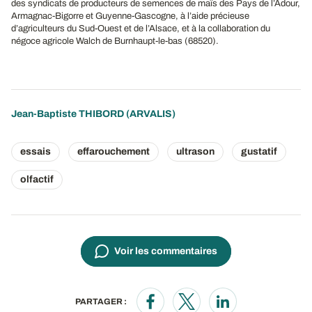
des syndicats de producteurs de semences de maïs des Pays de l’Adour,
Armagnac-Bigorre et Guyenne-Gascogne, à l’aide précieuse
d’agriculteurs du Sud-Ouest et de l’Alsace, et à la collaboration du
négoce agricole Walch de Burnhaupt-le-bas (68520).
Jean-Baptiste THIBORD
(ARVALIS)
essais
effarouchement
ultrason
gustatif
olfactif
Voir les commentaires
PARTAGER :
Opens in a new window
Opens in a new window
Opens in a new wi