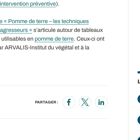
intervention préventive
).
te « Pomme de terre – les techniques
oagresseurs »
s’articule autour de tableaux
 utilisables en
pomme de terre
. Ceux-ci ont
 ARVALIS-Institut du végétal et à la
PARTAGER :
Opens in a new window
Opens in a new wind
Opens in a new