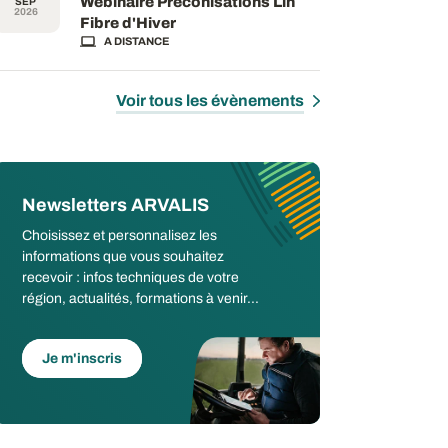
Webinaire Préconisations Lin
SEP
2026
Fibre d'Hiver
A DISTANCE
Voir tous les évènements
Newsletters ARVALIS
Choisissez et personnalisez les
informations que vous souhaitez
recevoir : infos techniques de votre
région, actualités, formations à venir...
Je m'inscris