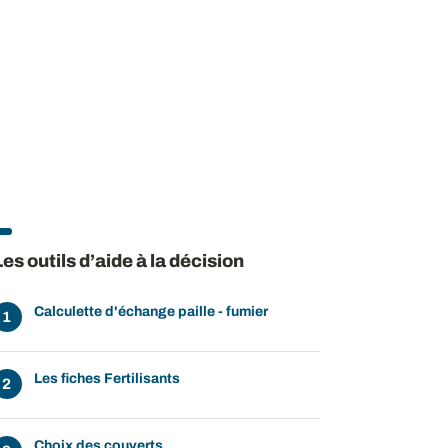
Les outils d’aide à la décision
Calculette d'échange paille - fumier
ow
 window
Les fiches Fertilisants
Choix des couverts