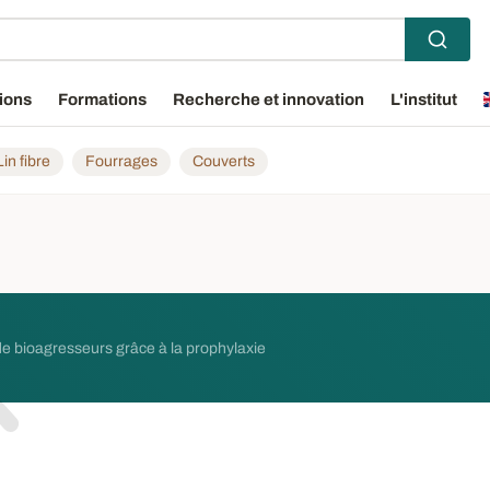
ions
Formations
Recherche et innovation
L'institut
Lin fibre
Fourrages
Couverts
de bioagresseurs grâce à la prophylaxie