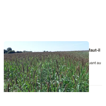
Moissons précoces et stocks fourragers : faut-il
en profiter pour cultiver une dérobée ?
La sécheresse se prolonge et l’inquiétude grandit quant au
potentiel de récolte espéré...
09 JUILL. 2026