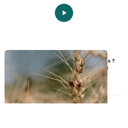
Comment gérer l'ergot en grandes cultures ?
Des grains noirs dans une benne de blé fraîchement
moissonné ! C’est peut-être des...
03 JUILL. 2025