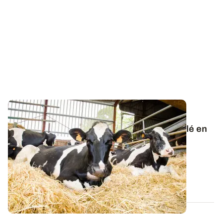
DÉFICIT FOURRAGER
Comment limiter l'utilisation de paille de blé en
litière ?
Les deux épisodes caniculaires ont contraint à
l’affouragement avant le début de l’été et...
02 JUILL. 2026