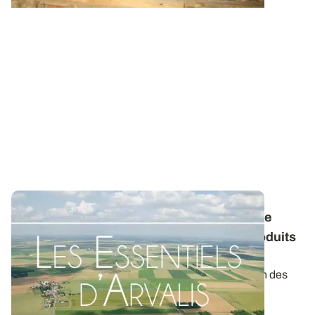
Conservation des pommes de terre : quelle
stratégie envisager avec les différents produits
antigerminatifs ?
La gamme de produits pour contrôler la germination des
tubercules au stockage s’est...
04 NOV. 2025