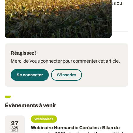
Les maïs bretons subissent des stress hydriques plus ou
moins intenses, créant énormément...
06 AOÛT 2026
Réagissez !
Merci de vous connecter pour commenter cet article.
Se connecter
S'inscrire
Évènements à venir
Webinaires
27
Webinaire Normandie Céréales : Bilan de
AOÛ
2026