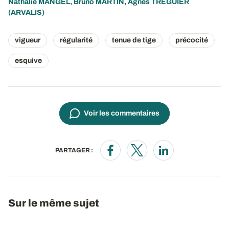
Nathalie MANGEL
,
Bruno MARTIN
,
Agnès TREGUIER
(ARVALIS)
vigueur
régularité
tenue de tige
précocité
esquive
Voir les commentaires
PARTAGER :
Opens in a new window
Opens in a new window
Opens in a new wi
Sur le même sujet