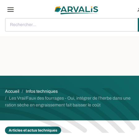
Aller au contenu principal
Rechercher...
Fil d'Ariane
Accueil
Infos techniques
Les Vrai/Faux des fourrages - Oui, intégrer de l’herbe dans une
ration sèche en engraissement fait baisser le coût
Articles et actus techniques