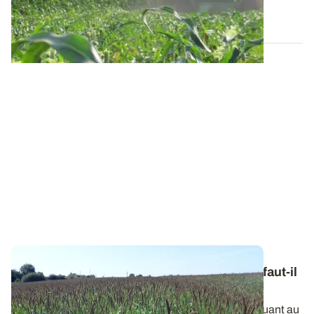
12 SEPT. 2024
Moissons précoces et stocks fourragers : faut-il
en profiter pour cultiver une dérobée ?
La sécheresse se prolonge et l’inquiétude grandit quant au