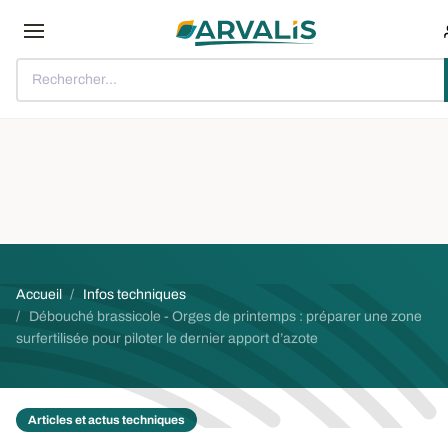
Aller au contenu principal
Rechercher...
Fil d'Ariane
Accueil
Infos techniques
Débouché brassicole - Orges de printemps : préparer une zone
surfertilisée pour piloter le dernier apport d’azote
Articles et actus techniques