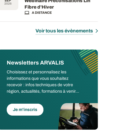
Webinaire Préconisations Lin
SEP
2026
Fibre d'Hiver
A DISTANCE
Voir tous les évènements
Newsletters ARVALIS
Choisissez et personnalisez les
informations que vous souhaitez
recevoir : infos techniques de votre
région, actualités, formations à venir...
Je m'inscris