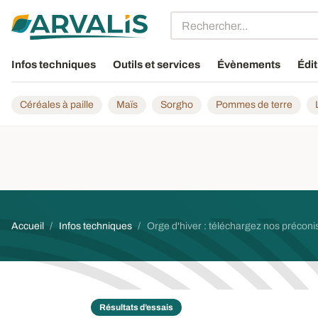
Aller au contenu principal
Infos techniques
Outils et services
Évènements
Édit
Céréales à paille
Maïs
Sorgho
Pommes de terre
Fil d'Ariane
Accueil
Infos techniques
Orge d'hiver : téléchargez nos préconi
Résultats d’essais