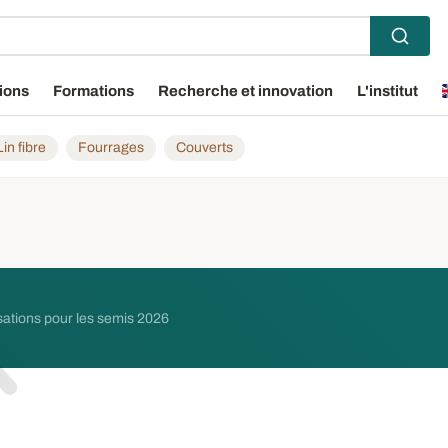
ions
Formations
Recherche et innovation
L'institut
Lin fibre
Fourrages
Couverts
sations pour les semis 2026