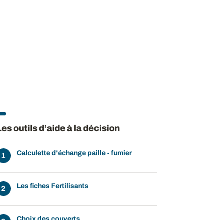
ow
 window
Les outils d’aide à la décision
Calculette d'échange paille - fumier
Les fiches Fertilisants
Choix des couverts