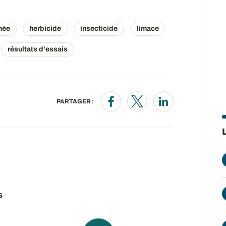
née
herbicide
insecticide
limace
résultats d'essais
PARTAGER :
Opens in a new window
Opens in a new wind
Opens in a new
s