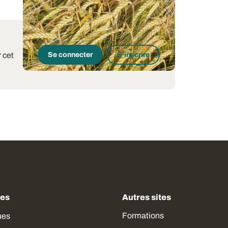
 cet
Se connecter
S'inscrire
des
Autres sites
Formations
ues