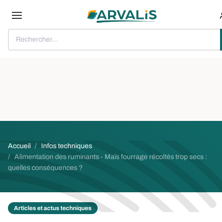
Aller au contenu principal
Rechercher...
Fil d'Ariane
Accueil
Infos techniques
Alimentation des ruminants - Maïs fourrage récoltés trop secs :
quelles conséquences ?
Articles et actus techniques