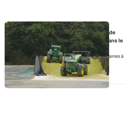
Conservation et digestibilité de l’ensilage de
maïs - Sous la bâche, le fourrage évolue dans le
temps
Le maïs fourrage ensilé est utilisé de quelques semaines à
plusieurs mois après la...
29 DÉC. 2016