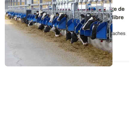
Alimentation des vaches laitières - Ensilage de
maïs riche en amidon
: trouver le bon équilibre
de la ration
Pour incorporer judicieusement dans la ration des vaches
laitières un ensilage de maïs à...
10 SEPT. 2014