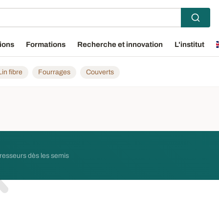
ions
Formations
Recherche et innovation
L'institut
Lin fibre
Fourrages
Couverts
agresseurs dès les semis