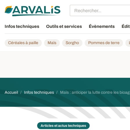
Aller au contenu principal
Infos techniques
Outils et services
Évènements
Édit
Céréales à paille
Maïs
Sorgho
Pommes de terre
Fil d'Ariane
Accueil
Infos techniques
Maïs : anticiper la lutte contre les bio
Articles et actus techniques