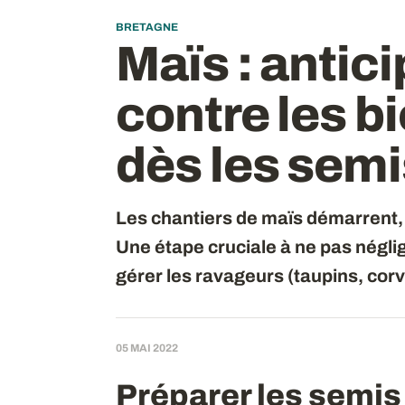
BRETAGNE
Maïs : antici
contre les b
dès les semi
Les chantiers de maïs démarrent, 
Une étape cruciale à ne pas négli
gérer les ravageurs (taupins, cor
05 MAI 2022
Préparer les semis 