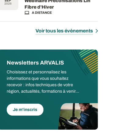
Webinaire Préconisations Lin
SEP
2026
Fibre d'Hiver
A DISTANCE
Voir tous les évènements
Newsletters ARVALIS
Choisissez et personnalisez les
informations que vous souhaitez
recevoir : infos techniques de votre
région, actualités, formations à venir...
Je m'inscris