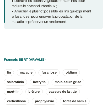
● Détruire les débris végétaux contaminés pour
réduire le potentiel infectieux ;
● Arracher le plus tôt possible les lins qui expriment
la fusariose, pour enrayer la propagation de la
maladie et préserver un rendement.
François BERT
(ARVALIS)
lin
maladie
fusariose
oïdium
sclérotinia
botrytis
moisissure grise
mort-lin
brûlure
cassure de la tige
verticilliose
prophylaxie
fonte de semis