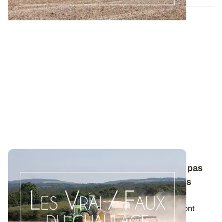
Les Vrai/Faux du chaulage - Non, il ne faut pas
rechercher un pHeau élevé dans toutes les
situations
Les effets des amendements minéraux basiques sont
multiples. Ils peuvent être bénéfiques...