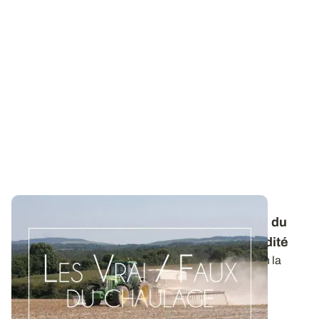
Les Vrai/Faux du chaulage : oui, la mesure du
pHeau suffit pour faire un diagnostic d’acidité
Le pHeau et la capacité d’échange cationique selon la
méthode Metson (CECMetson) sont les...
09 DÉC. 2021