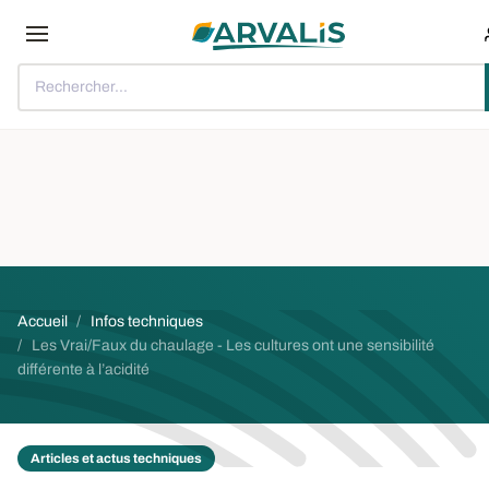
Aller au contenu principal
Rechercher...
Fil d'Ariane
Accueil
Infos techniques
Les Vrai/Faux du chaulage - Les cultures ont une sensibilité
différente à l’acidité
Articles et actus techniques