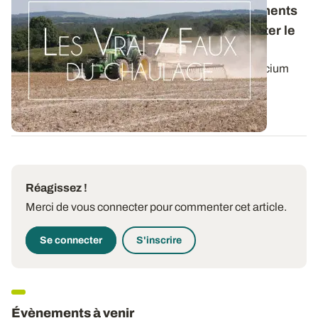
Non, ce n’est pas le calcium des amendements
minéraux basiques qui contribue à remonter le
pH du sol
Contrairement aux idées reçues, ce n’est pas le calcium
des amendements calcaires qui a le...
01 OCT. 2015
Réagissez !
Merci de vous connecter pour commenter cet article.
Se connecter
S'inscrire
Évènements à venir