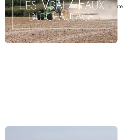
La mise en place de couverts végétaux piège à nitrate
durant l’interculture contribue à...
14 OCT. 2021
LES VRAI/FAUX DU CHAULAGE