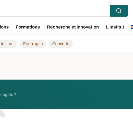
ions
Formations
Recherche et innovation
L'institut
Lin fibre
Fourrages
Couverts
s dégâts ?