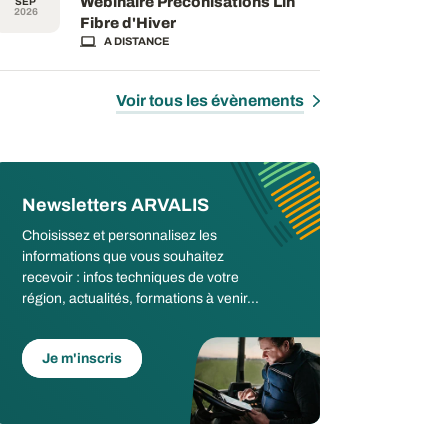
Webinaire Préconisations Lin
SEP
2026
Fibre d'Hiver
A DISTANCE
Voir tous les évènements
Newsletters ARVALIS
Choisissez et personnalisez les
informations que vous souhaitez
recevoir : infos techniques de votre
région, actualités, formations à venir...
Je m'inscris