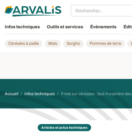
Aller au contenu principal
Infos techniques
Outils et services
Évènements
Édit
Céréales à paille
Maïs
Sorgho
Pommes de terre
Fil d'Ariane
Accueil
Infos techniques
Froid sur céréales : faut-il craindre de
Articles et actus techniques