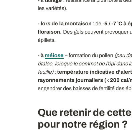
- à
tallage
: résistance la plus forte à d
les variétés).
- lors de la montaison
: de -
5 / -7°C à 
floraison.
Des gels peuvent provoquer une 
épillets.
-
à
méiose
– formation du pollen
(peu de
étalée, lorsque le sommet de l’épi dans la 
feuille)
:
température indicative d’aler
rayonnements journaliers (<200 cal/
engendrer des baisses de fertilité des épis 
Que retenir de cett
pour notre région ?