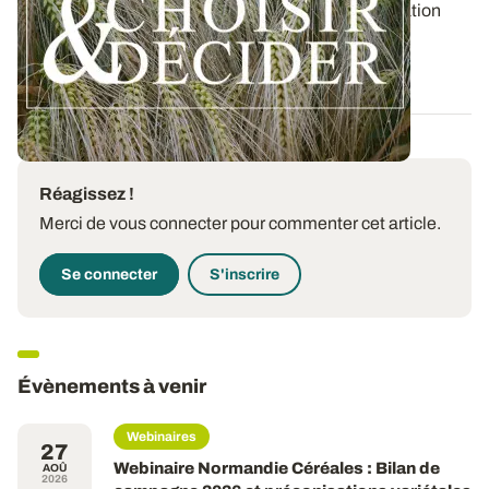
Retrouvez les préconisations en matière de fertilisation
azotée et de protection des orges...
12 DÉC. 2025
Réagissez !
Merci de vous connecter pour commenter cet article.
Se connecter
S'inscrire
Évènements à venir
Webinaires
27
Webinaire Normandie Céréales : Bilan de
AOÛ
2026