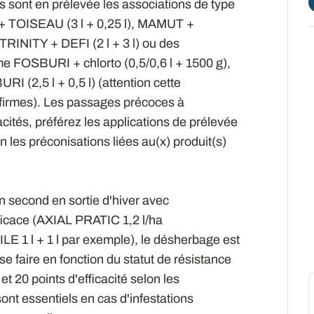
 sont en prélevée les associations de type
 + TOISEAU (3 l + 0,25 l), MAMUT +
TRINITY + DEFI (2 l + 3 l) ou des
e FOSBURI + chlorto (0,5/0,6 l + 1500 g),
I (2,5 l + 0,5 l) (attention cette
 firmes). Les passages précoces à
cités, préférez les applications de prélevée
on les préconisations liées au(x) produit(s)
 second en sortie d'hiver avec
efficace (AXIAL PRATIC 1,2 l/ha
E 1 l + 1 l par exemple), le désherbage est
se faire en fonction du statut de résistance
t 20 points d'efficacité selon les
t essentiels en cas d'infestations