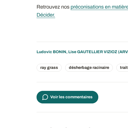
Retrouvez nos
préconisations en matièr
Décider.
Ludovic BONIN
,
Lise GAUTELLIER VIZIOZ
(ARV
ray grass
désherbage racinaire
trai
Voir les commentaires