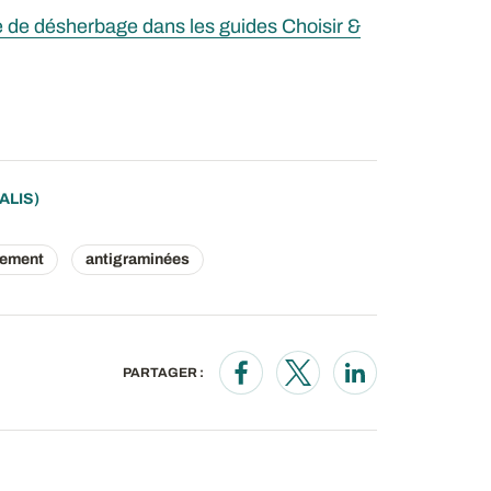
e de désherbage dans les guides Choisir &
ALIS)
tement
antigraminées
PARTAGER :
Opens in a new window
Opens in a new wind
Opens in a new