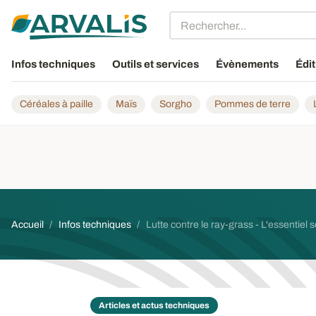
Aller au contenu principal
Infos techniques
Outils et services
Évènements
Édit
Céréales à paille
Maïs
Sorgho
Pommes de terre
Fil d'Ariane
Accueil
Infos techniques
Lutte contre le ray-grass - L'essentiel 
Articles et actus techniques