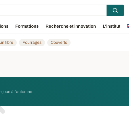
ions
Formations
Recherche et innovation
L'institut
Lin fibre
Fourrages
Couverts
se joue à l'automne