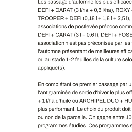
Les passage d'automne les plus efficaces
DEFI + CARAT (3 l/ha + 0,6 l/ha), ROXY
TROOPER + DEFI (0,18 l + 1,8 l + 2,5 l), 
associations de postlevée précoce comm
DEFI + CARAT (3 l + 0,6 l), DEFI + FOSBUR
association n'est pas préconisée par les
l'automne présentant de meilleures effica
ou au stade 1-2 feuilles de la culture sel
appliqué(s).
En complétant ce premier passage par un
l'antigraminée de sortie d'hiver le plus 
+ 1 l/ha d'huile ou ARCHIPEL DUO + HUIL
plus performant. Le choix du produit doit 
ou non de la parcelle. On gagne entre 10 e
programmes étudiés. Ces programmes son