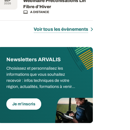
Webinaire Préconisations Lin
SEP
2026
Fibre d'Hiver
A DISTANCE
Voir tous les évènements
Newsletters ARVALIS
Choisissez et personnalisez les
informations que vous souhaitez
recevoir : infos techniques de votre
région, actualités, formations à venir...
Je m'inscris