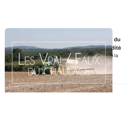
Les Vrai/Faux du chaulage : oui, la mesure du
pHeau suffit pour faire un diagnostic d’acidité
Le pHeau et la capacité d’échange cationique selon la
méthode Metson (CECMetson) sont les...
09 DÉC. 2021