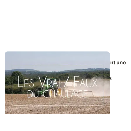
Les Vrai/Faux du chaulage - Les cultures ont une
sensibilité différente à l’acidité
En pH acide, l’aluminium devient toxique. Certaines
espèces sont particulièrement...
24 OCT. 2019