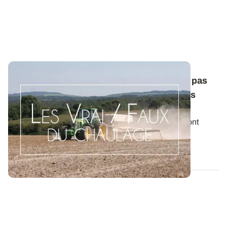
Les Vrai/Faux du chaulage - Non, il ne faut pas
rechercher un pHeau élevé dans toutes les
situations
Les effets des amendements minéraux basiques sont
multiples. Ils peuvent être bénéfiques...
17 SEPT. 2015