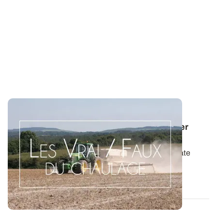
LES VRAI/FAUX DU CHAULAGE
Les couverts végétaux contribuent à limiter
l’acidification du sol
La mise en place de couverts végétaux piège à nitrate
durant l’interculture contribue à...
14 OCT. 2021