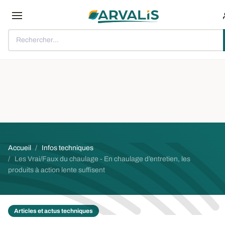
Aller au contenu principal
Rechercher...
Fil d'Ariane
Accueil
Infos techniques
Les Vrai/Faux du chaulage - En chaulage d’entretien, les
produits à action lente suffisent
Articles et actus techniques