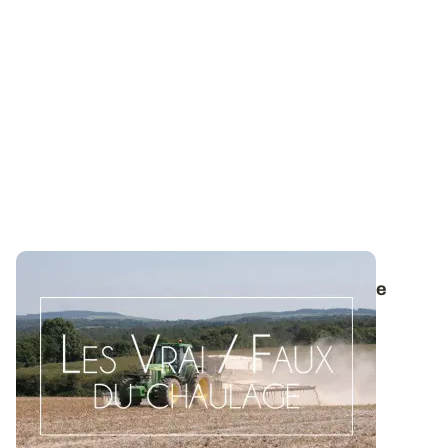
Les Vrai/Faux du chaulage - En chaulage de
redressement urgent, privilégier des
amendements à vitesse d’action rapide
Dans les situations nécessitant un redressement
d’urgence, c’est-à-dire lorsque le pHeau...
08 OCT. 2015