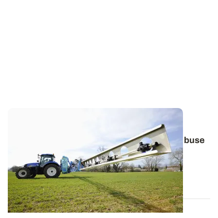
Efficacité des herbicides racinaires
: peu
importe le volume de bouillie et le type de buse
L’arrivée sur le marché de buses à haut potentiel de
réduction de dérive a conduit ARVALIS...
20 OCT. 2022