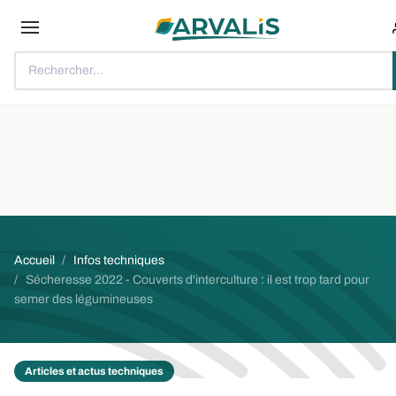
Aller au contenu principal
Rechercher...
Fil d'Ariane
Accueil
Infos techniques
Sécheresse 2022 - Couverts d'interculture : il est trop tard pour
semer des légumineuses
Articles et actus techniques