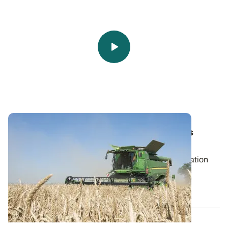
Comment éviter de disséminer les graines
d’adventices à la récolte ?
La moisson est une étape clé pour limiter la propagation
des graines d’adventices d’une...
25 JUIN 2026