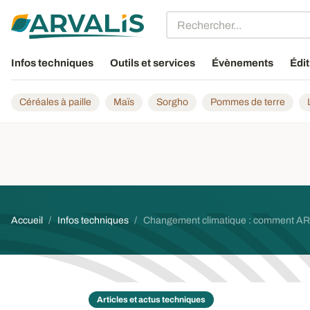
Aller au contenu principal
Infos techniques
Outils et services
Évènements
Édit
Céréales à paille
Maïs
Sorgho
Pommes de terre
Fil d'Ariane
Accueil
Infos techniques
Changement climatique : comment ARVA
Articles et actus techniques