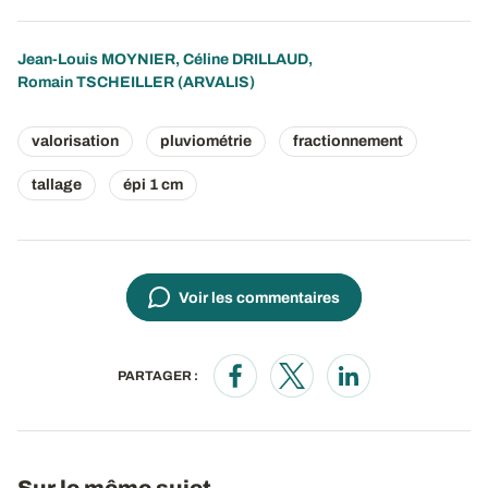
Jean-Louis MOYNIER
,
Céline DRILLAUD
,
Romain TSCHEILLER
(ARVALIS)
valorisation
pluviométrie
fractionnement
tallage
épi 1 cm
Voir les commentaires
PARTAGER :
Opens in a new window
Opens in a new window
Opens in a new wi