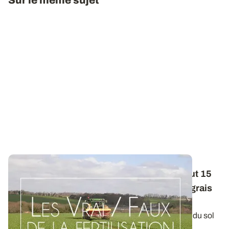
Sur le même sujet
Les Vrai / Faux de la fertilisation - Oui, il faut 15
mm de pluie pour valoriser un apport d’engrais
azoté
L’efficacité des engrais azotés épandus à la surface du sol
dépend principalement de la...