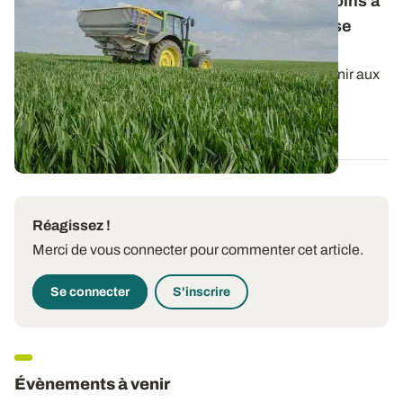
Fertilisation azotée des céréales : les besoins à
prendre en compte pour le calcul de la dose
totale
Le raisonnement du calcul de la dose d’azote à fournir aux
céréales à paille peut dépendre...
22 JANV. 2026
Réagissez !
Merci de vous connecter pour commenter cet article.
Se connecter
S'inscrire
Évènements à venir