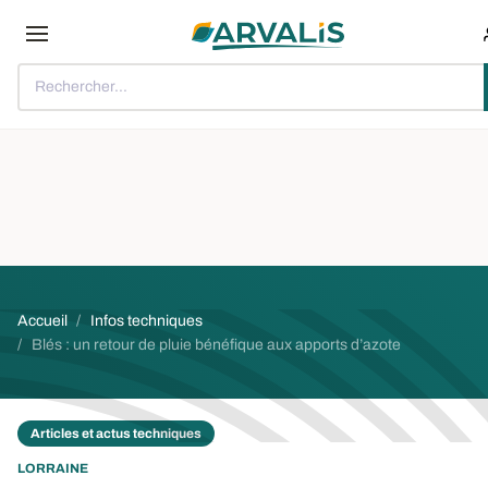
Aller au contenu principal
Rechercher...
Fil d'Ariane
Accueil
Infos techniques
Blés : un retour de pluie bénéfique aux apports d’azote
Articles et actus techniques
LORRAINE