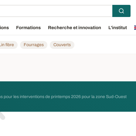
ions
Formations
Recherche et innovation
L'institut
Lin fibre
Fourrages
Couverts
ns pour les interventions de printemps 2026 pour la zone Sud-Ouest