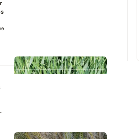
r
ps
re
s
..