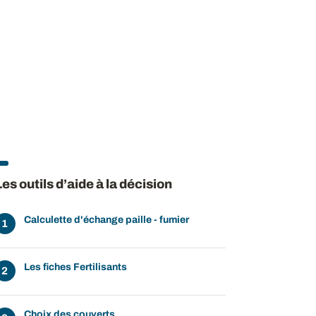
ow
 window
Les outils d’aide à la décision
Calculette d'échange paille - fumier
Les fiches Fertilisants
Choix des couverts