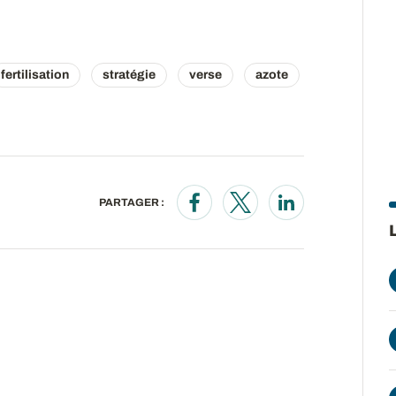
fertilisation
stratégie
verse
azote
PARTAGER :
Opens in a new window
Opens in a new wind
Opens in a new