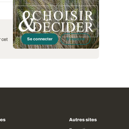
 cet
Se connecter
S'inscrire
des
Autres sites