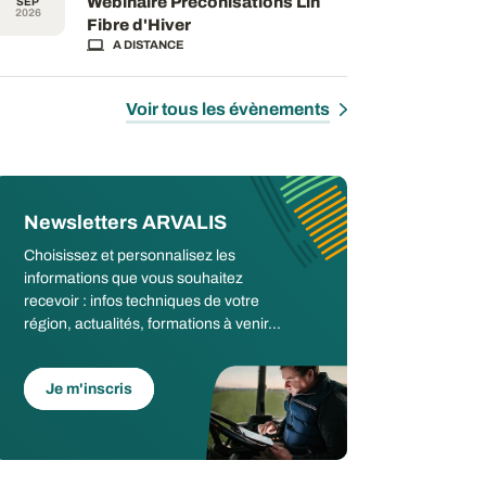
Webinaire Préconisations Lin
SEP
2026
Fibre d'Hiver
A DISTANCE
Voir tous les évènements
Newsletters ARVALIS
Choisissez et personnalisez les
informations que vous souhaitez
recevoir : infos techniques de votre
région, actualités, formations à venir...
Je m'inscris