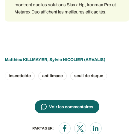
montrent que les solutions Sluxx Hp, Ironmax Pro et
Metarex Duo affichent les meilleures efficacités.
Matthieu KILLMAYER
,
Sylvie NICOLIER
(ARVALIS)
insecticide
antilimace
seuil de risque
Voir les commentaires
PARTAGER :
Opens in a new window
Opens in a new window
Opens in a new wi