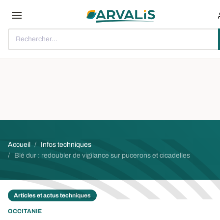
Aller au contenu principal
Rechercher...
Fil d'Ariane
Accueil
Infos techniques
Blé dur : redoubler de vigilance sur pucerons et cicadelles
Articles et actus techniques
OCCITANIE