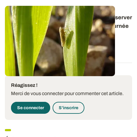
Ravageurs d'automne - Cicadelles : les observer
pendant la période la plus chaude de la journée
Les cicadelles de l’espèce
Psammotettix
alienus
transmettent les virus de la maladie des...
14 NOV. 2025
Réagissez !
Merci de vous connecter pour commenter cet article.
Se connecter
S'inscrire